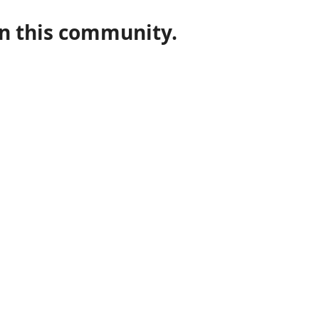
in this community.