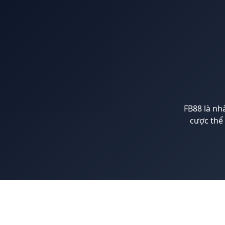
FB88 là nhà
cược thể 