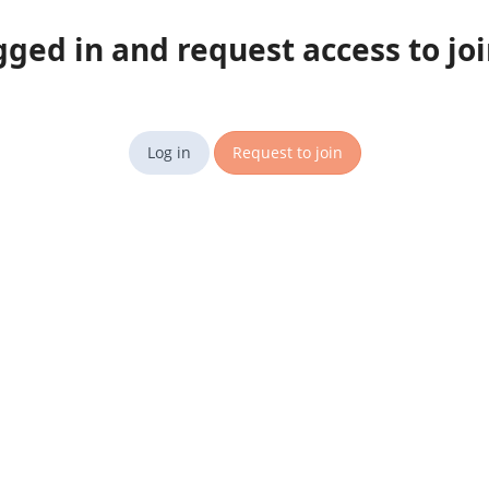
gged in and request access to jo
Log in
Request to join