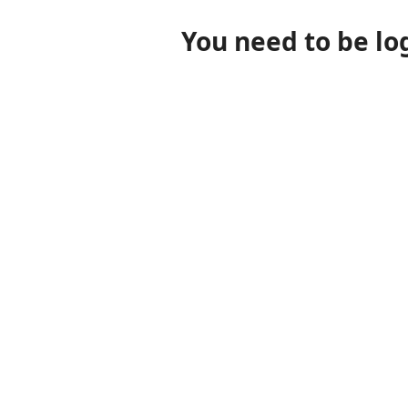
You need to be lo